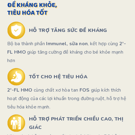
HỖ TRỢ TĂNG
SỨC ĐỀ KHÁNG
Bộ ba thành phần
Immunel, sữa non
, kết hợp cùng
2′-
FL HMO
giúp tăng cường đề kháng cho bé khỏe mạnh
hơn
TỐT CHO
HỆ TIÊU HÓA
2′-FL HMO
cùng chất xơ hòa tan
FOS
giúp kích thích
hoạt động của các lợi khuẩn trong đường ruột, hỗ trợ hệ
tiêu hóa khỏe mạnh.
HỖ TRỢ PHÁT TRIỂN
CHIỀU CAO, THỊ
GIÁC