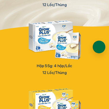
12 Lốc/Thùng
ĐĂNG KÝ THÀNH CÔNG
Cảm ơn bạn đã liên hệ!
Chúng tôi sẽ liên hệ lại với bạn trong thời gian sớm
Hộp 55g: 4 hộp/Lốc
nhất có thể.
12 Lốc/Thùng
Quay Lại