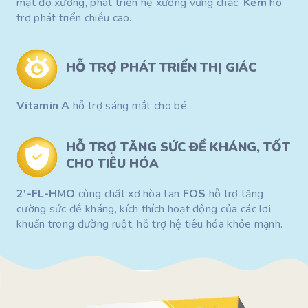
mật độ xương, phát triển hệ xương vững chắc.
Kẽm
hỗ
trợ phát triển chiều cao.
HỖ TRỢ PHÁT TRIỂN
THỊ GIÁC
Vitamin A
hỗ trợ sáng mắt cho bé.
HỖ TRỢ TĂNG
SỨC ĐỀ KHÁNG,
TỐT
CHO TIÊU HÓA
2′-FL-HMO
cùng chất xơ hòa tan
FOS
hỗ trợ tăng
cường sức đề kháng, kích thích hoạt động của các lợi
khuẩn trong đường ruột, hỗ trợ hệ tiêu hóa khỏe mạnh.