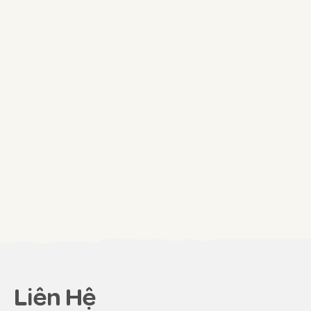
Nếu bạn có nhu cầu lợi nhuận cao, mức chiết khấu
mong muốn của bạn là bao nhiêu %
Nhập thông tin
Vấn đề khác bạn đang quan tâm:
Liên Hệ