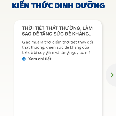
KIẾN THỨC DINH DƯỠNG
THỜI TIẾT THẤT THƯỜNG, LÀM
SAO ĐỂ TĂNG SỨC ĐỀ KHÁNG
CHO CON?
Giao mùa là thời điểm thời tiết thay đổi
thất thường, khiến sức đề kháng của
trẻ dễ bị suy giảm và tăng nguy cơ mắc
cảm cúm. Vậy ba mẹ cần làm gì để giúp
Xem chi tiết
bé luôn khỏe mạnh, tăng đề kháng tự
nhiên, sẵn sàng tận hưởng một mùa hè
thật trọn vẹn? […]