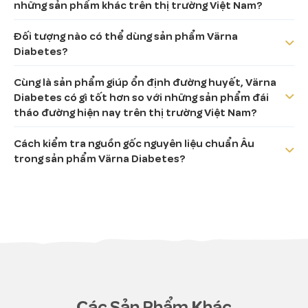
Vitamin E
IU
15
6,8
những sản phẩm khác trên thị trường Việt Nam?
Vitamin C
m
g
66
30
Đối tượng nào có thể dùng sản phẩm Värna
Diabetes?
Vitamin K1
μ
g
45
20
Cùng là sản phẩm giúp ổn định đường huyết, Värna
Vitamin K2
μ
g
30
14
Diabetes có gì tốt hơn so với những sản phẩm đái
Vitamin B1
μ
g
1400
630
tháo đường hiện nay trên thị trường Việt Nam?
Vitamin B2
μ
g
950
428
Cách kiểm tra nguồn gốc nguyên liệu chuẩn Âu
trong sản phẩm Värna Diabetes?
Niacin
m
g
10
4,5
Acid Pantothenic
μ
g
4500
2025
Vitamin B6
μ
g
1300
585
Acid Folic
μ
g
170
77
Vitamin B12
μ
g
3,0
1,4
Biotin
μ
g
18
8,1
Các Sản Phẩm Khác