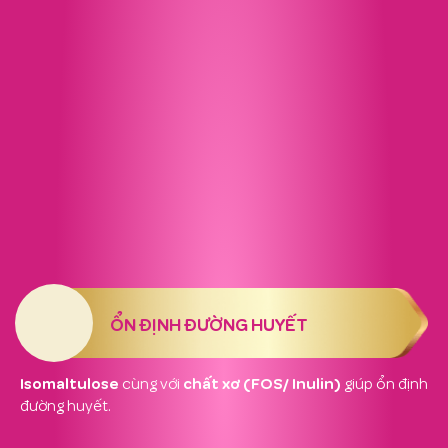
ỔN ĐỊNH ĐƯỜNG HUYẾT
Isomaltulose
chất xơ (FOS/ Inulin)
cùng với
giúp ổn định
đường huyết.