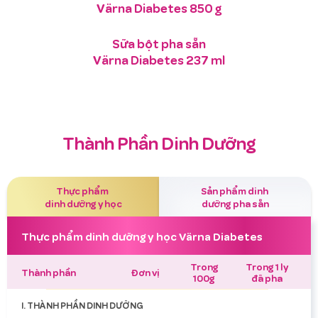
Värna Diabetes 850 g
Sữa bột pha sẵn
Värna Diabetes 237 ml
Thành Phần Dinh Dưỡng
Thực phẩm
Sản phẩm dinh
dinh dưỡng y học
dưỡng pha sẵn
Thực phẩm dinh dưỡng y học Värna Diabetes
Trong
Trong 1 ly
Thành phần
Đơn vị
100g
đã pha
I. THÀNH PHẦN DINH DƯỠNG