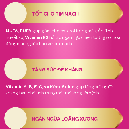
TỐT CHO TIM MẠCH
MUFA, PUFA
giúp giảm cholesterol trong máu, ổn định
Vitamin K2
huyết áp;
hỗ trợ ngăn ngừa hiện tượng vôi hóa
động mạch, giúp bảo vệ tim mạch.
TĂNG SỨC ĐỀ KHÁNG
Vitamin A, B, E, C, và Kẽm, Selen
giúp tăng cường đề
kháng, hạn chế tình trạng mệt mỏi ở người bệnh.
NGĂN NGỪA LOÃNG XƯƠNG