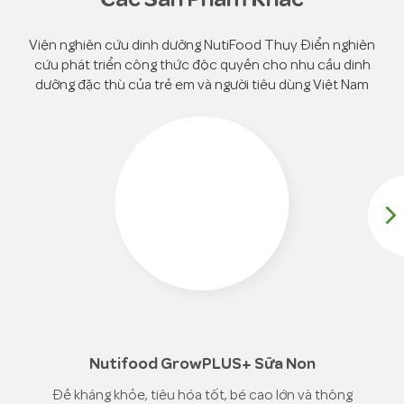
Natri
mg
400
180
Kali
mg
420
189
Viện nghiên cứu dinh dưỡng NutiFood Thụy Điển nghiên
cứu phát triển công thức độc quyền
cho nhu cầu dinh
Clo
mg
360
162
dưỡng đặc thù của trẻ em và người tiêu dùng Việt Nam
Calci
mg
900
405
Phospho
mg
600
270
Magnesi
mg
90
40,5
Sắt
m
g
9,0
4,1
Kẽm
m
g
7,5
3,4
Iod
μ
g
76
34
Đồng
μ
g
160
72
Mangan
μ
g
1600
720
Nutifood GrowPLUS+ Sữa Non
Selen
μ
g
37
17
Đề kháng khỏe, tiêu hóa tốt, bé cao lớn và thông