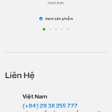
Crom
μ
g
60
27
minh hơn.
Molypden
μ
g
55
25
Xem sản phẩm
Liên Hệ
Việt Nam
(+84) 28 38 255 777