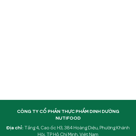
CÔNG TY CỔ PHẦN THỰC PHẨM DINH DƯỠNG
NUTIFOOD
Địa chỉ:
Tầng 4, Cao ốc H3, 384 Hoàng Diệu, Phường Khánh
Hội, TP Hồ Chí Minh, Việt Nam