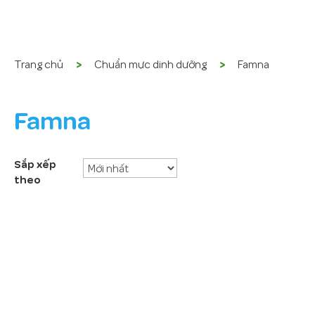
Trang chủ
Chuẩn mực dinh dưỡng
Famna
Famna
Sắp xếp
theo