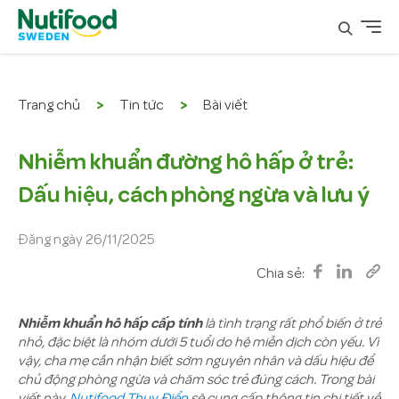
Trang chủ
Tin tức
Bài viết
Nhiễm khuẩn đường hô hấp ở trẻ:
Dấu hiệu, cách phòng ngừa và lưu ý
Đăng ngày 26/11/2025
Chia sẻ:
Nutifood Thụy Điển
Nhiễm khuẩn hô hấp cấp tính
là tình trạng rất phổ biến ở trẻ
nhỏ, đặc biệt là nhóm dưới 5 tuổi do hệ miễn dịch còn yếu. Vì
vậy, cha mẹ cần nhận biết sớm nguyên nhân và dấu hiệu để
chủ động phòng ngừa và chăm sóc trẻ đúng cách. Trong bài
viết này,
Nutifood Thuỵ Điển
sẽ cung cấp thông tin chi tiết về