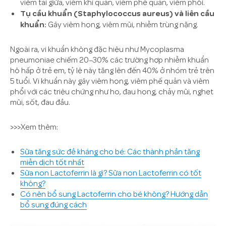
viêm tai giữa, viêm khí quản, viêm phế quản, viêm phổi.
Tụ cầu khuẩn (Staphylococcus aureus) và liên cầu
khuẩn:
Gây viêm họng, viêm mũi, nhiễm trùng nặng.
Ngoài ra, vi khuẩn không đặc hiệu như Mycoplasma
pneumoniae chiếm 20–30% các trường hợp nhiễm khuẩn
hô hấp ở trẻ em, tỷ lệ này tăng lên đến 40% ở nhóm trẻ trên
5 tuổi. Vi khuẩn này gây viêm họng, viêm phế quản và viêm
phổi với các triệu chứng như ho, đau họng, chảy mũi, nghẹt
mũi, sốt, đau đầu.
>>>Xem thêm:
Sữa tăng sức đề kháng cho bé: Các thành phần tăng
miễn dịch tốt nhất
Sữa non Lactoferrin là gì? Sữa non Lactoferrin có tốt
không?
Có nên bổ sung Lactoferrin cho bé không? Hướng dẫn
bổ sung đúng cách