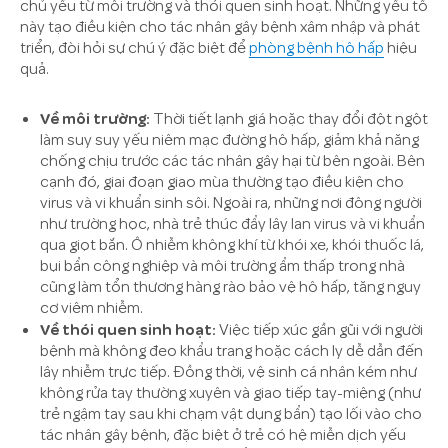
chủ yếu từ môi trường và thói quen sinh hoạt. Những yếu tố
này tạo điều kiện cho tác nhân gây bệnh xâm nhập và phát
triển, đòi hỏi sự chú ý đặc biệt để
phòng bệnh hô hấp
hiệu
quả.
Về môi trường:
Thời tiết lạnh giá hoặc thay đổi đột ngột
làm suy suy yếu niêm mạc đường hô hấp, giảm khả năng
chống chịu trước các tác nhân gây hại từ bên ngoài. Bên
cạnh đó, giai đoạn giao mùa thường tạo điều kiện cho
virus và vi khuẩn sinh sôi. Ngoài ra, những nơi đông người
như trường học, nhà trẻ thúc đẩy lây lan virus và vi khuẩn
qua giọt bắn. Ô nhiễm không khí từ khói xe, khói thuốc lá,
bụi bẩn công nghiệp và môi trường ẩm thấp trong nhà
cũng làm tổn thương hàng rào bảo vệ hô hấp, tăng nguy
cơ viêm nhiễm.
Về thói quen sinh hoạt:
Việc tiếp xúc gần gũi với người
bệnh mà không đeo khẩu trang hoặc cách ly dễ dẫn đến
lây nhiễm trực tiếp. Đồng thời, vệ sinh cá nhân kém như
không rửa tay thường xuyên và giao tiếp tay-miệng (như
trẻ ngậm tay sau khi chạm vật dụng bẩn) tạo lối vào cho
tác nhân gây bệnh, đặc biệt ở trẻ có hệ miễn dịch yếu