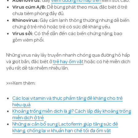
Gây
viêm đường hô hấp trên
kèm sốt cao.
Virus cúm A/B:
Dễ bùng phát theo mùa, đặc biệt ở trẻ
chưa tiêm phòng đầy đủ.
Rhinovirus:
Gây cảm lạnh thông thường nhưng dễ biến
chứng ở trẻ nhỏ hoặc trẻ có sức đề kháng yếu.
Virus sởi:
Có thể dẫn đến các biến chứng nặng, bao
gồm viêm phổi.
Những virus này lây truyền nhanh chóng qua đường hô hấp
và giọt bắn, đặc biệt ở
trẻ hay ốm vặt
hoặc có hệ miễn dịch
yếu rất dễ tái nhiễm nhiều lần.
>>>Xem thêm:
Các loại vitamin và thực phẩm tăng đề kháng cho trẻ
hiệu quả
Khoảng trống miễn dịch là gì? Cách lấp đầy khoảng trống
miễn dịch ở trẻ
Những ai cần bổ sung Lactoferrin giúp tăng sức đề
kháng, chống lại vi khuẩn hạn chế tối đa ốm vặt