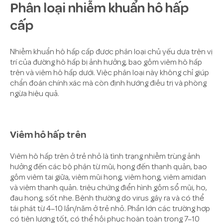
Phân loại nhiễm khuẩn hô hấp
cấp
Nhiễm khuẩn hô hấp cấp được phân loại chủ yếu dựa trên vị
trí của đường hô hấp bị ảnh hưởng, bao gồm viêm hô hấp
trên và viêm hô hấp dưới. Việc phân loại này không chỉ giúp
chẩn đoán chính xác mà còn định hướng điều trị và phòng
ngừa hiệu quả.
Viêm hô hấp trên
Viêm hô hấp trên ở trẻ nhỏ là tình trạng nhiễm trùng ảnh
hưởng đến các bộ phận từ mũi, họng đến thanh quản, bao
gồm viêm tai giữa, viêm mũi họng, viêm họng, viêm amidan
và viêm thanh quản. triệu chứng điển hình gồm sổ mũi, ho,
đau họng, sốt nhẹ. Bệnh thường do virus gây ra và có thể
tái phát từ 4–10 lần/năm ở trẻ nhỏ. Phần lớn các trường hợp
có tiên lượng tốt, có thể hồi phục hoàn toàn trong 7–10