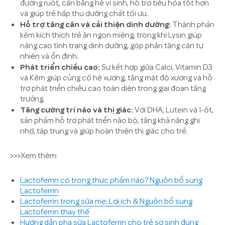
đường ruột, cân bằng hệ vi sinh, hỗ trợ tiêu hóa tốt hơn
và giúp trẻ hấp thu dưỡng chất tối ưu.
Hỗ trợ tăng cân và cải thiện dinh dưỡng:
Thành phần
kẽm kích thích trẻ ăn ngon miệng, trong khi Lysin giúp
nâng cao tình trạng dinh dưỡng, góp phần tăng cân tự
nhiên và ổn định.
Phát triển chiều cao:
Sự kết hợp giữa Calci, Vitamin D3
và Kẽm giúp củng cố hệ xương, tăng mật độ xương và hỗ
trợ phát triển chiều cao toàn diện trong giai đoạn tăng
trưởng.
Tăng cường trí não và thị giác:
Với DHA, Lutein và I-ốt,
sản phẩm hỗ trợ phát triển não bộ, tăng khả năng ghi
nhớ, tập trung và giúp hoàn thiện thị giác cho trẻ.
>>>Xem thêm:
Lactoferrin có trong thực phẩm nào? Nguồn bổ sung
Lactoferrin
Lactoferrin trong sữa mẹ: Lợi ích & Nguồn bổ sung
Lactoferrin thay thế
Hướng dẫn pha sữa Lactoferrin cho trẻ sơ sinh đúng