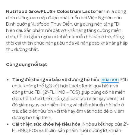
Nutifood GrowPLUS+ Colostrum Lactoferrin
là dòng
dinh dưỡng cao cấp được phát triển bởi Viện Nghiên cứu
Dinh dưỡng Nutifood Thụy Điển, ứng dụng nền tảng FDI
hiện đại. Sản phẩm nổi bật với khả năng tăng cường miễn
dịch, hỗ trợ giảm nguy cơ nhiễm khuẩn hô hấp ở trẻ, đồng
thời cải thiện chức năng tiêu hóa và nâng cao khả năng hấp
thu dưỡng chất.
Công dụng nổi bật:
Tăng đề kháng và bảo vệ đường hô hấp:
Sữa non
24h
chứa kháng thể IgG kết hợp Lactoferrin quý hiếm và
công thức FDI (2’-FL HMO – FOS) giúp củng cố hệ miễn
dịch, hỗ trợ cơ thể chống lại các tác nhân gây bệnh, từ
đó giảm nguy cơ nhiễm trùng và nhiễm khuẩn hô hấp ở
trẻ, đặc biệt hữu ích với trẻ hay ốm vặt hoặc dễ bị viêm
đường hô hấp trên.
Cải thiện sức khỏe hệ tiêu hóa:
Nhờ sự kết hợp của 2’-
FL HMO, FOS và Inulin, sản phẩm nuôi dưỡng lợi khuẩn