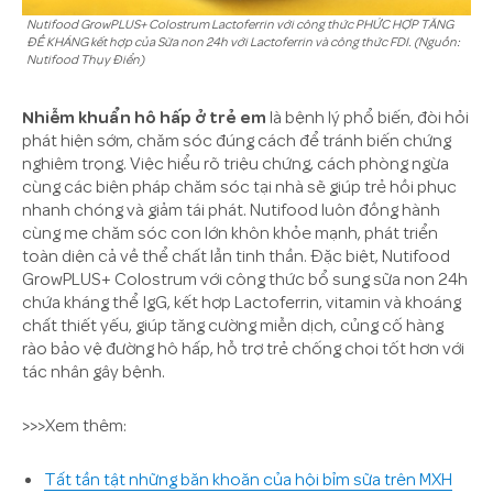
Nutifood GrowPLUS+ Colostrum Lactoferrin với công thức PHỨC HỢP TĂNG
ĐỀ KHÁNG kết hợp của Sữa non 24h với Lactoferrin và công thức FDI. (Nguồn:
Nutifood Thụy Điển)
Nhiễm khuẩn hô hấp ở trẻ em
là bệnh lý phổ biến, đòi hỏi
phát hiện sớm, chăm sóc đúng cách để tránh biến chứng
nghiêm trọng. Việc hiểu rõ triệu chứng, cách phòng ngừa
cùng các biện pháp chăm sóc tại nhà sẽ giúp trẻ hồi phục
nhanh chóng và giảm tái phát. Nutifood luôn đồng hành
cùng mẹ chăm sóc con lớn khôn khỏe mạnh, phát triển
toàn diện cả về thể chất lẫn tinh thần. Đặc biệt, Nutifood
GrowPLUS+ Colostrum với công thức bổ sung sữa non 24h
chứa kháng thể IgG, kết hợp Lactoferrin, vitamin và khoáng
chất thiết yếu, giúp tăng cường miễn dịch, củng cố hàng
rào bảo vệ đường hô hấp, hỗ trợ trẻ chống chọi tốt hơn với
tác nhân gây bệnh.
>>>Xem thêm:
Tất tần tật những băn khoăn của hội bỉm sữa trên MXH