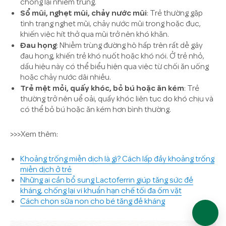
chống lại nhiễm trùng.
Sổ mũi, nghẹt mũi, chảy nước mũi
: Trẻ thường gặp
tình trạng nghẹt mũi, chảy nước mũi trong hoặc đục,
khiến việc hít thở qua mũi trở nên khó khăn.
Đau họng
: Nhiễm trùng đường hô hấp trên rất dễ gây
đau họng, khiến trẻ khó nuốt hoặc khó nói. Ở trẻ nhỏ,
dấu hiệu này có thể biểu hiện qua việc từ chối ăn uống
hoặc chảy nước dãi nhiều.
Trẻ mệt mỏi, quấy khóc, bỏ bú hoặc ăn kém
: Trẻ
thường trở nên uể oải, quấy khóc liên tục do khó chịu và
có thể bỏ bú hoặc ăn kém hơn bình thường.
>>>Xem thêm:
Khoảng trống miễn dịch là gì? Cách lấp đầy khoảng trống
miễn dịch ở trẻ
Những ai cần bổ sung Lactoferrin giúp tăng sức đề
kháng, chống lại vi khuẩn hạn chế tối đa ốm vặt
Cách chọn sữa non cho bé tăng đề kháng