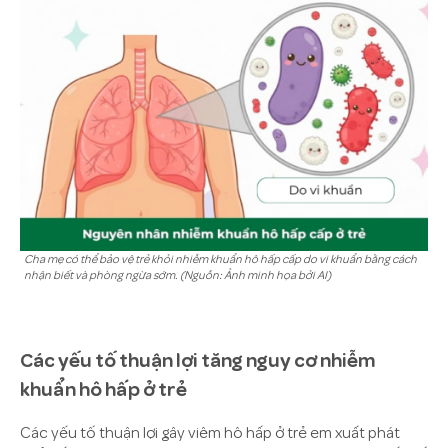
Cha mẹ có thể bảo vệ trẻ khỏi nhiễm khuẩn hô hấp cấp do vi khuẩn bằng cách
nhận biết và phòng ngừa sớm. (Nguồn: Ảnh minh họa bởi AI)
Các yếu tố thuận lợi tăng nguy cơ nhiễm
khuẩn hô hấp ở trẻ
Các yếu tố thuận lợi gây viêm hô hấp ở trẻ em xuất phát