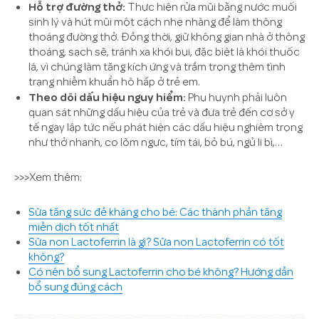
Hỗ trợ đường thở:
Thực hiện rửa mũi bằng nước muối
sinh lý và hút mũi một cách nhẹ nhàng để làm thông
thoáng đường thở. Đồng thời, giữ không gian nhà ở thông
thoáng, sạch sẽ, tránh xa khói bụi, đặc biệt là khói thuốc
lá, vì chúng làm tăng kích ứng và trầm trọng thêm tình
trạng nhiễm khuẩn hô hấp ở trẻ em.
Theo dõi dấu hiệu nguy hiểm:
Phụ huynh phải luôn
quan sát những dấu hiệu của trẻ và đưa trẻ đến cơ sở y
tế ngay lập tức nếu phát hiện các dấu hiệu nghiêm trọng
như thở nhanh, co lõm ngực, tím tái, bỏ bú, ngủ li bì,…
>>>Xem thêm:
Sữa tăng sức đề kháng cho bé: Các thành phần tăng
miễn dịch tốt nhất
Sữa non Lactoferrin là gì? Sữa non Lactoferrin có tốt
không?
Có nên bổ sung Lactoferrin cho bé không? Hướng dẫn
bổ sung đúng cách