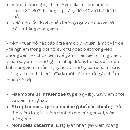
Vi khuẩn không đặc hiệu: Mycoplasma pneumoniae
chiếm 20–30% trường hợp, tăng đến 40% ở trẻ dưới 5
tuổi.
Nhiễm khuẩn do vi khuẩn thường nguy cơ cao và cần
điều trị bằng kháng sinh.
Nhiễm khuẩn hô hấp cấp ở trẻ em do vi khuẩn là một vấn đề
y tế nghiêm trọng, đòi hỏi sự chú ý đặc biệt trong việc
phòng bệnh và chữa bệnh để giảm thiểu biến chứng. Các vi
khuẩn gây bệnh thường xâm nhập đường hô hấp, dẫn đến
tình trạng viêm nhiễm nặng nề và thường cần điều trị bằng
kháng sinh kịp thời. Dưới đây là một số vi khuẩn gây nhiễm
khuẩn hô hấp:
Haemophilus influenzae type b (Hib):
Gây viêm phổi
và viêm màng não.
Streptococcus pneumoniae (phế cầu khuẩn):
Dẫn
đến viêm tai giữa, viêm phổi, nhiễm trùng huyết, viêm
màng não.
Moraxella catarrhalis:
Nguyên nhân gây viêm xoang,